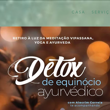
C A S A
S E R V I Ç