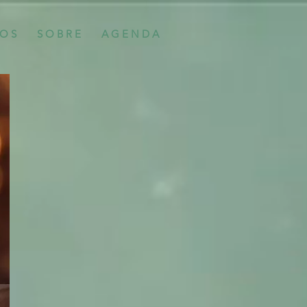
 O S
S O B R E
A G E N D A