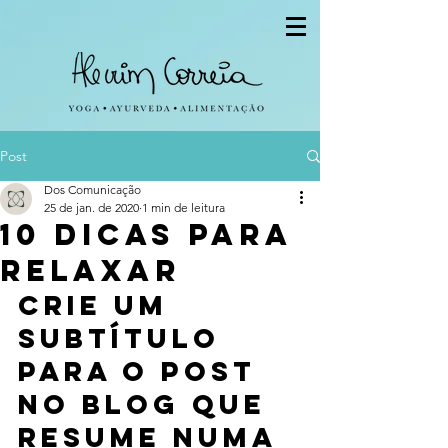
Post
Dos Comunicação
25 de jan. de 2020
1 min de leitura
10 dicas para
relaxar
Crie um 
subtítulo 
para o post 
no blog que 
resume numa 